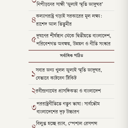
৩
নিপীড়নের সাক্ষী ‘জুলাই স্মৃতি জাদুঘর’
কল্যাণরাষ্ট্র গড়াই সরকারের মূল লক্ষ্য:
৪
রাশেদ আল তিতুমীর
দূষণের শীর্ষস্থান থেকে দ্বিতীয়তে বাংলাদেশ,
৫
পরিবেশগত অবক্ষয়, উন্নয়ন ও নীতি সংস্কার
সর্বাধিক পঠিত
সবার জন্য খুলল জুলাই স্মৃতি জাদুঘর,
১
যেভাবে কাটবেন টিকিট
২
রবীন্দ্রনাথের প্রাসঙ্গিকতা ও বাংলাদেশ
পররাষ্ট্রনীতিতে নতুন ভাষা: সার্বভৌম
৩
বাংলাদেশের দৃঢ় উচ্চারণ
বিলুপ্ত হচ্ছে র‍্যাব, স্পেশাল রেসপন্স
৪