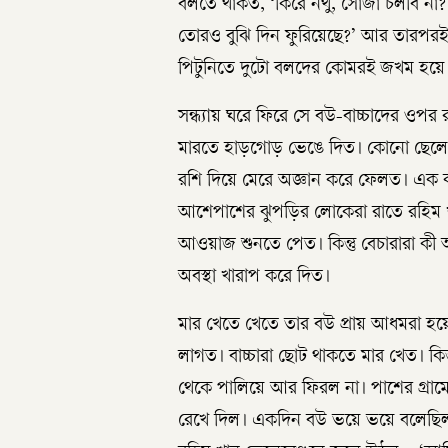
বলতে থাকত, ‘কিরে নথু, সোজা চলবি না?
তোরও বুঝি দিন ফুরিয়েছে?’ আর তারপরই 
পিটুনিতে দুটো বলদের কোমরই জখম হয়ে
সন্ধ্যায় ঘরে ফিরে সে বউ-বাচ্চাদের ও
মারতে হাড়গোড় ভেঙে দিত। কোনো ছেলে দু
রশি দিয়ে মেরে অজ্ঞান করে ফেলত। এক 
আশেপাশের ঝুপড়ির লোকেরা রাতে রহিম খানে
আওয়াজ শুনতে পেত। কিন্তু বেচারারা ক
অবস্থা খারাপ করে দিত।
মার খেতে খেতে তার বউ প্রায় আধমরা হয়
লাগত। বাচ্চারা ছোট থাকতে মার খেত। ক
থেকে পালিয়ে আর ফিরল না। পাশের গ্রামে
রেখে দিল। একদিন বউ ভয়ে ভয়ে বলেছিল, 