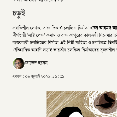
খাজা আহমদ আব্বাসের গল্প
চড়ুই
প্রগতিশীল লেখক, সাংবাদিক ও চলচ্চিত্র নির্মাতা
খাজা আহমদ আব
দীর্ঘস্থায়ী ‘লাস্ট পেজ’ কলাম ও রাজ কাপুরের কালজয়ী সিনেমার
বাস্তববাদী চলচ্চিত্রের নির্মাতা এই শিল্পী সাহিত্য ও চলচ্চিত্রে 
ঐতিহাসিক আইনি লড়াই ভারতীয় চলচ্চিত্র নির্মাতাদের সৃজনশীল স্ব
জাভেদ হুসেন
প্রকাশ :
০৯ জুলাই ২০২৬, ১৬: ৩১