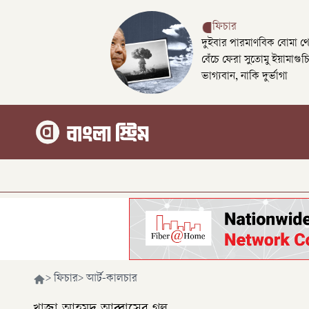
ফিচার
দুইবার পারমাণবিক বোমা থ
বেঁচে ফেরা সুতোমু ইয়ামাগুচ
ভাগ্যবান, নাকি দুর্ভাগা
>
ফিচার
>
আর্ট-কালচার