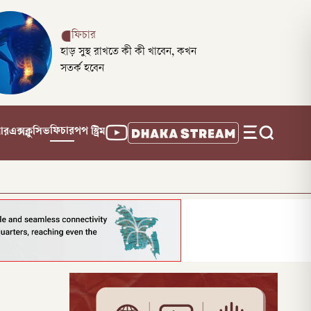
ফিচার
হাড় সুস্থ রাখতে কী কী খাবেন, কখন
সতর্ক হবেন
ফিচার
নার
এক্সক্লুসিভ
পপ স্ট্রিম