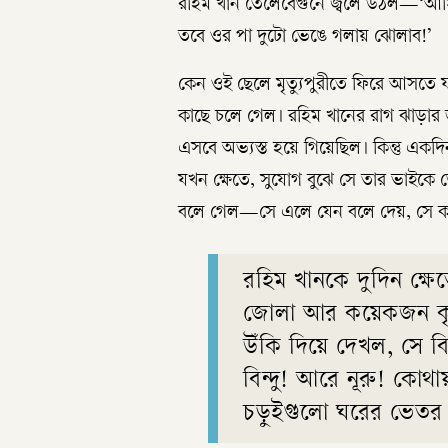
রহিম খান তেলেবেগুনে জ্বলে উঠল—‘আ
তবে ওর পা দুটো ভেঙে গলায় ঝোলাব!’
কেন ওই ছেলে মৃত্যুপুরীতে ফিরে আসতে য
কাছে চলে গেল। রহিম খানের রাগ ঝাড়ার জ
এসবে অভ্যস্ত হয়ে গিয়েছিল। কিন্তু এক
যখন ক্ষেতে, সুযোগ বুঝে সে তার ভাইকে 
বলে গেল—সে এলে যেন বলে দেয়, সে কয়ে
রহিম খানকে দুদিন ক্ষেত
জোলা আর কয়েকজন কৃষ
উঁকি দিয়ে দেখল, সে
বিন্দু! আরে নূরু! কো
চড়ুইগুলো ঘরের ভেতর ড