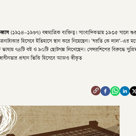
্বাস
(১৯১৪–১৯৮৭) বহুমাত্রিক ব্যক্তিত্ব। সাংবাদিকতায় ১৯৩৫ সালে শু
 চিত্রনাট্যকার হিসেবে ইতিহাসে স্থান করে নিয়েছেন। ‘ধরতি কে লাল’-এর 
তিনটি ভাষায় ৭৪টি বই ও ৯০টি ছোটগল্প লিখেছেন। সেন্সরশিপের বিরুদ্ধে সুপ্রিম
াধীনতার প্রধান ভিত্তি হিসেবে আজও স্বীকৃত