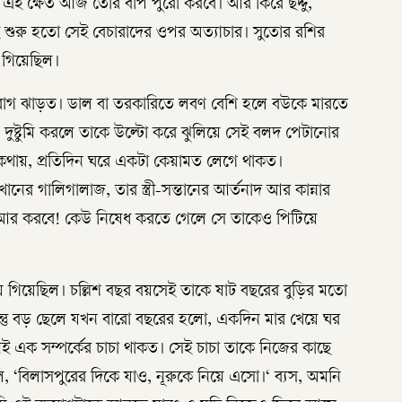
 এই ক্ষেত আজ তোর বাপ পুরো করবে। আর কিরে ছদ্দু,
শুরু হতো সেই বেচারাদের ওপর অত্যাচার। সুতোর রশির
 গিয়েছিল।
পর রাগ ঝাড়ত। ডাল বা তরকারিতে লবণ বেশি হলে বউকে মারতে
ষ্টুমি করলে তাকে উল্টো করে ঝুলিয়ে সেই বলদ পেটানোর
কথায়, প্রতিদিন ঘরে একটা কেয়ামত লেগে থাকত।
র গালিগালাজ, তার স্ত্রী-সন্তানের আর্তনাদ আর কান্নার
ী আর করবে! কেউ নিষেধ করতে গেলে সে তাকেও পিটিয়ে
ে গিয়েছিল। চল্লিশ বছর বয়সেই তাকে ষাট বছরের বুড়ির মতো
িন্তু বড় ছেলে যখন বারো বছরের হলো, একদিন মার খেয়ে ঘর
ই এক সম্পর্কের চাচা থাকত। সেই চাচা তাকে নিজের কাছে
‘বিলাসপুরের দিকে যাও, নূরুকে নিয়ে এসো।‘ ব্যস, অমনি