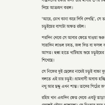
সন্তানদের রক্ষার জন্য তার মাথার ওপর চক
দিয়ে আক্রমণ করল।
‘আরে, চোখ কানা করে দিবি দেখছি’, সে 
চড়ুইয়ের বাসাটা অক্ষত রইল।
পরদিন থেকে সে আবার ক্ষেতে যাওয়া শুর
সারাদিন লাঙল চষত, জল দিত বা ফসল কাটত
আসত। হুক্কা হাতে খাটিয়ায় শুয়ে চড়ুইয়ে
শিখেছে।
সে নিজের দুই ছেলের নামেই চড়ুই বাচ্চা দ
বলতে এই চার চড়ুই। গ্রামবাসী অবাক হ
নথু আর ছদ্দু এখন শান্ত। তাদের পিঠের জ
রহিম খান একদিন ক্ষেত থেকে একটু তাড়া