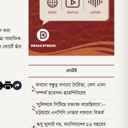
রু করা
মতো সামাজিক
 কোর্টে তাঁর
লেটেস্ট
কখনো বন্ধুত্ব কখনো বৈরিতা, কেন এমন
১
সম্পর্ক ছাত্রদল-ছাত্রশিবিরের
‘পুলিশকে পিটিয়ে রক্তাক্ত করেছিলাম’—
২
চট্টগ্রামে এনসিপি নেতার বক্তব্যে বিতর্ক
শুধু জুলাই নয়, ফ্যাসিবাদের ১৬ বছরের