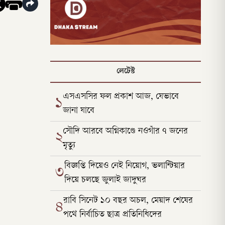
লেটেস্ট
এসএসসির ফল প্রকাশ আজ, যেভাবে
১
জানা যাবে
সৌদি আরবে অগ্নিকাণ্ডে নওগাঁর ৭ জনের
২
মৃত্যু
বিজ্ঞপ্তি দিয়েও নেই নিয়োগ, ভলান্টিয়ার
৩
দিয়ে চলছে জুলাই জাদুঘর
রাবি সিনেট ১০ বছর অচল, মেয়াদ শেষের
৪
পথে নির্বাচিত ছাত্র প্রতিনিধিদের