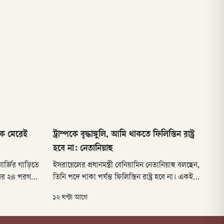
কে মেরেই
ট্রাম্পকে বৃদ্ধাঙ্গুলি, আমি থাকতে ফিলিস্তিন রাষ্ট্র
হবে না: নেতানিয়াহু
ানার্জির গাড়িতে
ইসরায়েলের প্রধানমন্ত্রী বেনিয়ামিন নেতানিয়াহু বলছেন,
্তর ২৪ পরগনা
তিনি পদে থাকা পর্যন্ত ফিলিস্তিন রাষ্ট্র হবে না। একই
রে ইটপাটকেল,
সঙ্গে যুক্তরাষ্ট্রের প্রেসিডেন্ট ডোনাল্ড ট্রাম্পের ১৫ দফার
১২ ঘণ্টা আগে
া হয়। পুলিশ
গাজা শান্তি পরিকল্পনা প্রত্যাখ্যান করেছেং তিনি।
েওটের
রোববার (৯ আগস্ট) ইসরায়েলি মন্ত্রিসভার বৈঠকে