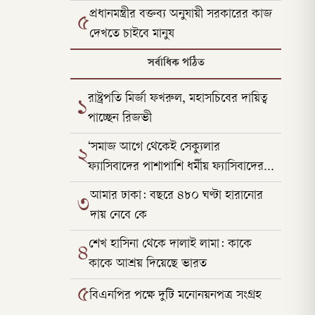
প্রধানমন্ত্রীর বক্তব্য অনুযায়ী সরকারের কাজ
৫
দেখতে চাইবে মানুষ
সর্বাধিক পঠিত
রাষ্ট্রপতি মির্জা ফখরুল, মহাসচিবের দায়িত্ব
১
পাচ্ছেন রিজভী
‘সমাজ আগে থেকেই সেক্যুলার
২
ফ্যাসিবাদের পাশাপাশি ধর্মীয় ফ্যাসিবাদের
কবলে ছিল’
আমার ঢাকা: বছরে ৪৮০ ঘণ্টা হারানোর
৩
দায় নেবে কে
শেখ হাসিনা থেকে দালাই লামা: কাকে
৪
কাকে আশ্রয় দিয়েছে ভারত
৫
বিএনপির পক্ষে দুটি মনোনয়নপত্র সংগ্রহ