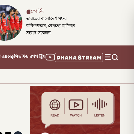
স্পোর্টস
ভারতের বাংলাদেশ সফর
অনিশ্চয়তায়, নেপথ্যে হাসিনার
সংবাদ সম্মেলন
নার
এক্সক্লুসিভ
ফিচার
পপ স্ট্রিম