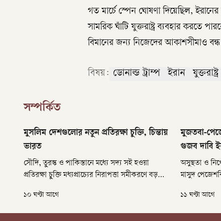
গত মার্চে স্পেন ঘোষণা দিয়েছিল, ইরানের
সামরিক ঘাঁটি যুক্তরাষ্ট্র ব্যবহার করতে 
বিমানের জন্য নিজেদের আকাশসীমাও বন্ধ
বিষয়:
ডোনাল্ড ট্রাম্প
ইরান
যুক্তরাষ্ট্র
সম্পর্কিত
মুসলিম দেশগুলোর নতুন প্রতিরক্ষা চুক্তি, চিন্তায়
মুজতবা-পেজ
ভারত
গুজব দাবি ই
সৌদি, তুরস্ক ও পাকিস্তানে মধ্যে সদ্য সই হওয়া
অসুস্থতা ও নি
প্রতিরক্ষা চুক্তি মধ্যপ্রাচ্যের নিরাপত্তা সমীকরণে বড়
মাসুদ পেজেশক
পরিবর্তন এনেছে। দক্ষিণ এশিয়াতে এর প্রভাব
সর্বোচ্চ নেতা
১০ ঘণ্টা আগে
১১ ঘণ্টা আগে
আলোচনা নিয়ে শুরু হয়েছে। বিশেষ করে পাকিস্তানের
দুই নেতার এই 
সঙ্গে ভারতের দীর্ঘদিনের বৈরী সম্পর্ক নতুন করে
করেছে বিভিন্ন