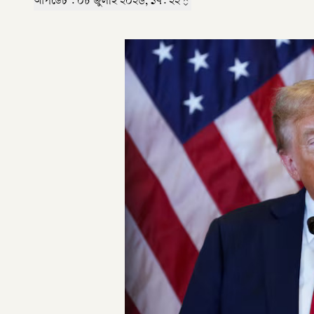
আপডেট :
০৮ জুলাই ২০২৬, ১৭: ২২