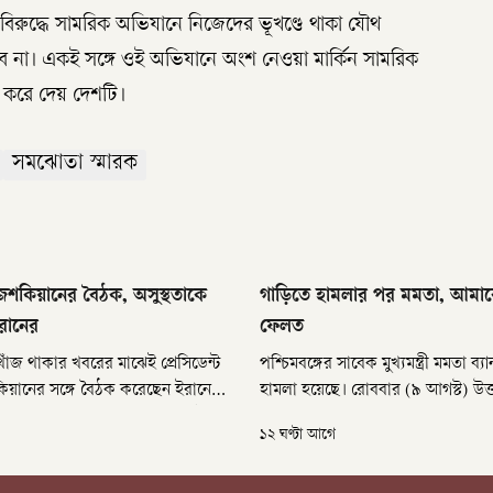
 বিরুদ্ধে সামরিক অভিযানে নিজেদের ভূখণ্ডে থাকা যৌথ
পারবে না। একই সঙ্গে ওই অভিযানে অংশ নেওয়া মার্কিন সামরিক
 করে দেয় দেশটি।
সমঝোতা স্মারক
েশকিয়ানের বৈঠক, অসুস্থতাকে
গাড়িতে হামলার পর মমতা, আমা
রানের
ফেলত
খোঁজ থাকার খবরের মাঝেই প্রেসিডেন্ট
পশ্চিমবঙ্গের সাবেক মুখ্যমন্ত্রী মমতা ব্য
িয়ানের সঙ্গে বৈঠক করেছেন ইরানের
হামলা হয়েছে। রোববার (৯ আগস্ট) উত
 মুজতবা খামেনি। রোববার (৯ আগস্ট)
জেলার হালিশহরে তাঁর গাড়ি লক্ষ্য ক
১২ ঘণ্টা আগে
প্রথম আনুষ্ঠানিক বৈঠকের খবর নিশ্চিত
কাদা, পানির বোতল ও জুতো ছুড়ে মার
 ইরানি গণমাধ্যম।
হেফাজতে নিহত তৃণমূল কর্মী বীরজু ক