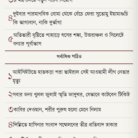
৩
৪ মন্ত্রণালয়ে নতুন সচিব নিয়োগ
দুইবার পারমাণবিক বোমা থেকে বেঁচে ফেরা সুতোমু ইয়ামাগুচি
৪
কি ভাগ্যবান, নাকি দুর্ভাগা
অতিভারী বৃষ্টিতে পাহাড়ে ধসের শঙ্কা, উত্তরাঞ্চল ও সিলেটে
৫
বন্যার পূর্বাভাস
সর্বাধিক পঠিত
আইসিইউতে হাতকড়া পরা ভাইরাল সেই আওয়ামী লীগ নেতার
১
মৃত্যু
২
সবার জন্য খুলল জুলাই স্মৃতি জাদুঘর, যেভাবে কাটবেন টিকিট
৩
কাবির দেওয়ান, শরীর পুরুষ হলো মেনে নিলাম
৪
দিল্লিতে হাসিনার সংবাদ সম্মেলনের তীব্র প্রতিবাদ ঢাকার