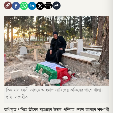
তিন মাস বয়সী ভাগনে আহমাদ জায়িদের কফিনের পাশে খালা।
ছবি: সংগৃহীত
অধিকৃত পশ্চিম তীরের রামাল্লার উত্তর-পশ্চিমে দেইর আম্মার শরণার্থী