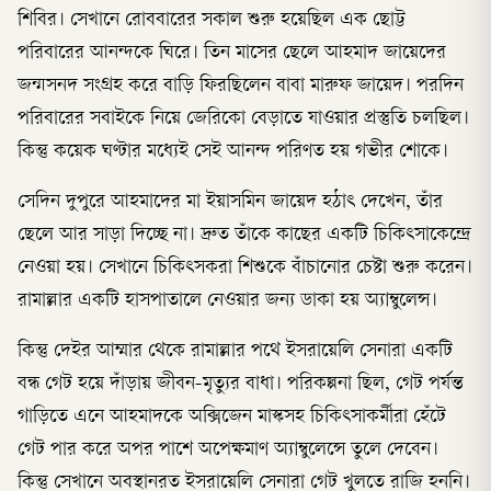
শিবির। সেখানে রোববারের সকাল শুরু হয়েছিল এক ছোট্ট
পরিবারের আনন্দকে ঘিরে। তিন মাসের ছেলে আহমাদ জায়েদের
জন্মসনদ সংগ্রহ করে বাড়ি ফিরছিলেন বাবা মারুফ জায়েদ। পরদিন
পরিবারের সবাইকে নিয়ে জেরিকো বেড়াতে যাওয়ার প্রস্তুতি চলছিল।
কিন্তু কয়েক ঘণ্টার মধ্যেই সেই আনন্দ পরিণত হয় গভীর শোকে।
সেদিন দুপুরে আহমাদের মা ইয়াসমিন জায়েদ হঠাৎ দেখেন, তাঁর
ছেলে আর সাড়া দিচ্ছে না। দ্রুত তাঁকে কাছের একটি চিকিৎসাকেন্দ্রে
নেওয়া হয়। সেখানে চিকিৎসকরা শিশুকে বাঁচানোর চেষ্টা শুরু করেন।
রামাল্লার একটি হাসপাতালে নেওয়ার জন্য ডাকা হয় অ্যাম্বুলেন্স।
কিন্তু দেইর আম্মার থেকে রামাল্লার পথে ইসরায়েলি সেনারা একটি
বন্ধ গেট হয়ে দাঁড়ায় জীবন-মৃত্যুর বাধা। পরিকল্পনা ছিল, গেট পর্যন্ত
গাড়িতে এনে আহমাদকে অক্সিজেন মাস্কসহ চিকিৎসাকর্মীরা হেঁটে
গেট পার করে অপর পাশে অপেক্ষমাণ অ্যাম্বুলেন্সে তুলে দেবেন।
কিন্তু সেখানে অবস্থানরত ইসরায়েলি সেনারা গেট খুলতে রাজি হননি।