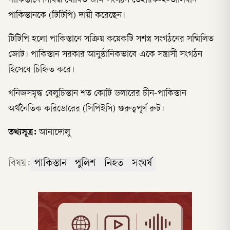
পাকিস্তানে নিষিদ্ধ ঘোষিত জঙ্গি সংগঠন তেহরিক-ই-তালিবান
পাকিস্তানকে (টিটিপি) দায়ী করেছেন।
টিটিপি হলো পাকিস্তানে সক্রিয় কয়েকটি সশস্ত্র সংগঠনের সম্মিলিত
জোট। পাকিস্তান সরকার আনুষ্ঠানিকভাবে একে সন্ত্রাসী সংগঠন
হিসেবে চিহ্নিত করে।
খনিজসমৃদ্ধ বেলুচিস্তান শত কোটি ডলারের চীন-পাকিস্তান
অর্থনৈতিক করিডোরের (সিপিইসি) গুরুত্বপূর্ণ রুট।
তথ্যসূত্র:
আনাদোলু
বিষয়:
পাকিস্তান
পুলিশ
নিহত
সংঘর্ষ