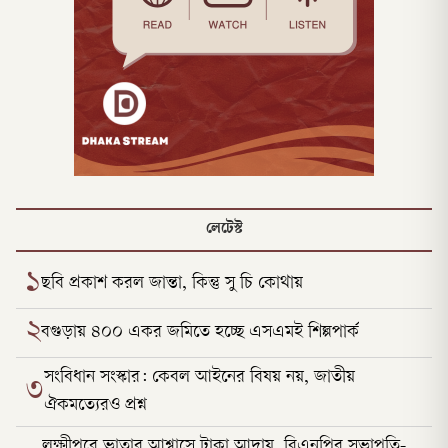
লেটেস্ট
১
ছবি প্রকাশ করল জান্তা, কিন্তু সু চি কোথায়
২
বগুড়ায় ৪০০ একর জমিতে হচ্ছে এসএমই শিল্পপার্ক
সংবিধান সংস্কার: কেবল আইনের বিষয় নয়, জাতীয়
৩
ঐকমত্যেরও প্রশ্ন
লক্ষ্মীপুরে ভাতার আশ্বাসে টাকা আদায়, বিএনপির সভাপতি-