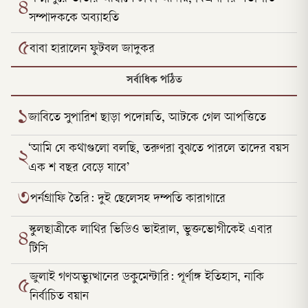
৪
সম্পাদককে অব্যাহতি
৫
বাবা হারালেন ফুটবল জাদুকর
সর্বাধিক পঠিত
১
জাবিতে সুপারিশ ছাড়া পদোন্নতি, আটকে গেল আপত্তিতে
‘আমি যে কথাগুলো বলছি, তরুণরা বুঝতে পারলে তাদের বয়স
২
এক শ বছর বেড়ে যাবে’
৩
পর্নগ্রাফি তৈরি: দুই ছেলেসহ দম্পতি কারাগারে
স্কুলছাত্রীকে লাথির ভিডিও ভাইরাল, ভুক্তভোগীকেই এবার
৪
টিসি
জুলাই গণঅভ্যুত্থানের ডকুমেন্টারি: পূর্ণাঙ্গ ইতিহাস, নাকি
৫
নির্বাচিত বয়ান