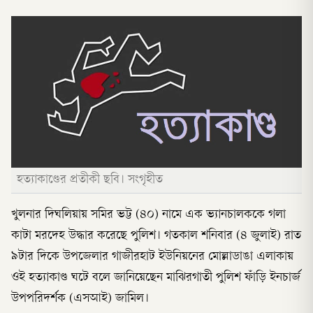
হত্যাকাণ্ডের প্রতীকী ছবি। সংগৃহীত
খুলনার দিঘলিয়ায় সমির ভট্ট (৪০) নামে এক ভ্যানচালককে গলা
কাটা মরদেহ উদ্ধার করেছে পুলিশ। গতকাল শনিবার (৪ জুলাই) রাত
৯টার দিকে উপজেলার গাজীরহাট ইউনিয়নের মোল্লাডাঙা এলাকায়
ওই হত্যাকাণ্ড ঘটে বলে জানিয়েছেন মাঝিরগাতী পুলিশ ফাঁড়ি ইনচার্জ
উপপরিদর্শক (এসআই) জামিল।