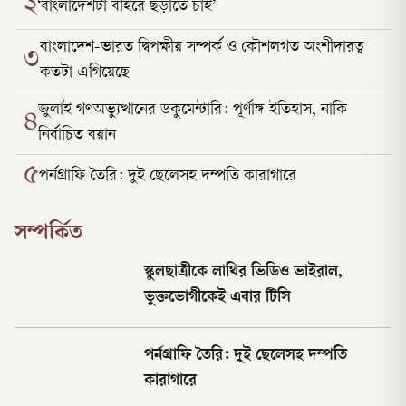
২
‘বাংলাদেশটা বাইরে ছড়াতে চাই’
বাংলাদেশ-ভারত দ্বিপক্ষীয় সম্পর্ক ও কৌশলগত অংশীদারত্ব
৩
কতটা এগিয়েছে
জুলাই গণঅভ্যুত্থানের ডকুমেন্টারি: পূর্ণাঙ্গ ইতিহাস, নাকি
৪
নির্বাচিত বয়ান
৫
পর্নগ্রাফি তৈরি: দুই ছেলেসহ দম্পতি কারাগারে
সম্পর্কিত
স্কুলছাত্রীকে লাথির ভিডিও ভাইরাল,
ভুক্তভোগীকেই এবার টিসি
পর্নগ্রাফি তৈরি: দুই ছেলেসহ দম্পতি
কারাগারে