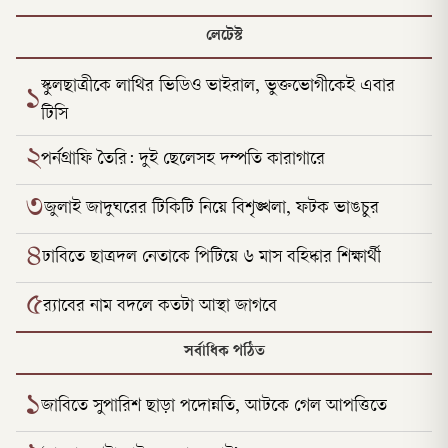
লেটেস্ট
স্কুলছাত্রীকে লাথির ভিডিও ভাইরাল, ভুক্তভোগীকেই এবার
১
টিসি
২
পর্নগ্রাফি তৈরি: দুই ছেলেসহ দম্পতি কারাগারে
৩
জুলাই জাদুঘরের টিকিটি নিয়ে বিশৃঙ্খলা, ফটক ভাঙচুর
৪
ঢাবিতে ছাত্রদল নেতাকে পিটিয়ে ৬ মাস বহিষ্কার শিক্ষার্থী
৫
র‌্যাবের নাম বদলে কতটা আস্থা জাগবে
সর্বাধিক পঠিত
১
জাবিতে সুপারিশ ছাড়া পদোন্নতি, আটকে গেল আপত্তিতে