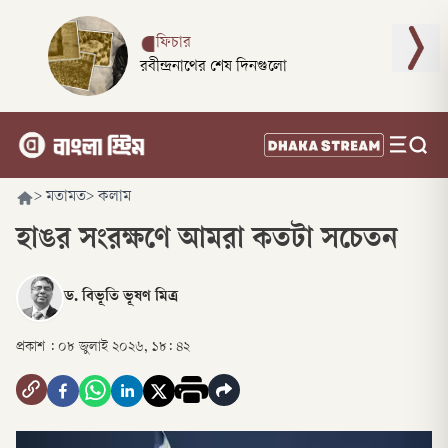
ফিচার
রবীন্দ্রনাথের শেষ দিনগুলো
>
মতামত
>
কলাম
হাঙর সংরক্ষণে আমরা কতটা সচেতন
ড. বিভূতি ভূষণ মিত্র
প্রকাশ :
০৮ জুলাই ২০২৬, ১৮: ৪২