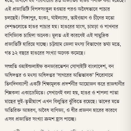
মতে, এখানে ২২ পরিবারের ৪৬ প্রজাতির হাঙর শনাক্ত করা হয়েছে।
এই প্রজাতিটি বিপদসংকুল হওয়ার পরও অবৈধভাবে পাচার
চলছেই। সিঙ্গাপুর, হংকং, থাইল্যান্ড, তাইওয়ান ও চীনের মতো
দেশগুলোতে হাঙর পাচার হয়। হাঙরের মাংস, চামড়া ও পাখনার
বাণিজ্যিক চাহিদা অনেক। মূলত এই কারণেই এই সামুদ্রিক
প্রজাতিটি হারিয়ে যাচ্ছে। চট্টগ্রাম জেলা মৎস্য বিভাগের তথ্য মতে,
গত ১২ বছরে হাঙরের সংখ্যা অনেক কমেছে।
সম্প্রতি ওয়াইল্ডলাইফ কনজারভেশন সোসাইটি বাংলাদেশ, বন
অধিদপ্তর ও মৎস্য অধিদপ্তর ‘সাগরের অভিভাবক’ শিরোনামে
তিনদিনব্যাপী একটি শিক্ষামূলক প্রদর্শনীর আয়োজন করে রাজধানীর
শিল্পকলা একাডেমিতে। সেখানেই বলা হয়, হাঙর ও শাপলা পাতা
মাছের দুই-তৃতীয়াংশ এখন বিলুপ্তির ঝুঁকিতে রয়েছে। তাদের মতে
অতিরিক্ত আহরণ, অবৈধ বাণিজ্য, ও ধীর প্রজনন হারের কারণে
এসব প্রজাতির সংখ্যা ক্রমশ হ্রাস পাচ্ছে।