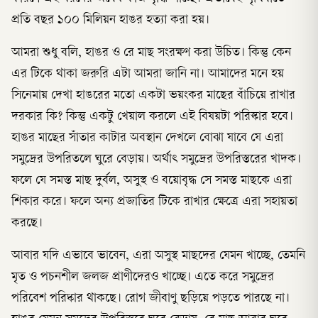
প্রতি বছর ১০০ মিলিয়ন হাঙর হত্যা করা হয়।
আমরা শুধু বলি, হাঙর ও রে মাছ সংরক্ষণ করা উচিত। কিন্তু কেন
এর টিকে থাকা জরুরি এটা আমরা জানি না। আমাদের মনে হয়
সিনেমায় দেখা হাঙরের মতো একটা ভয়ংকর মাছের বাঁচিয়ে রাখার
দরকার কি? কিন্তু একটু খেয়াল করলে এই বিষয়টা পরিস্কার হবে।
হাঙর মাছের সাঁতার কাটার অবস্থান দেখলে বোঝা যাবে যে এরা
সমুদ্রের উপরিতলে ঘুরে বেড়ায়। অর্থাৎ সমুদ্রের উপরিস্তরের খাদক।
ফলে যে সমস্ত মাছ দুর্বল, অসুস্থ ও বয়োবৃদ্ধ সে সমস্ত মাছকে এরা
শিকার করে। ফলে অন্য প্রজাতির টিকে রাখার ক্ষেত্রে এরা সহায়তা
করছে।
আবার যদি এভাবে ভাবেন, এরা অসুস্থ মাছদের যেমন খাচ্ছে, তেমনি
মৃত ও পচনশীল জলজ প্রাণীদেরও খাচ্ছে। এতে করে সমুদ্রের
পরিবেশ পরিষ্কার থাকছে। রোগ জীবাণু ছড়িয়ে পড়তে পারছে না।