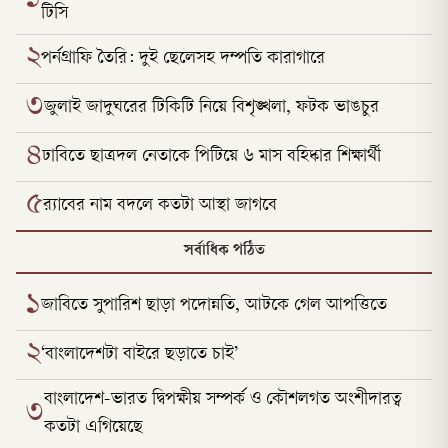
১
টিসি
২
পর্নগ্রাফি তৈরি: দুই ছেলেসহ দম্পতি কারাগারে
৩
জুলাই জাদুঘরের টিকিটি নিয়ে বিশৃঙ্খলা, ফটক ভাঙচুর
৪
ঢাবিতে ছাত্রদল নেতাকে পিটিয়ে ৬ মাস বহিষ্কার শিক্ষার্থী
৫
র‌্যাবের নাম বদলে কতটা আস্থা জাগবে
সর্বাধিক পঠিত
১
জাবিতে সুপারিশ ছাড়া পদোন্নতি, আটকে গেল আপত্তিতে
২
‘বাংলাদেশটা বাইরে ছড়াতে চাই’
বাংলাদেশ-ভারত দ্বিপক্ষীয় সম্পর্ক ও কৌশলগত অংশীদারত্ব
৩
কতটা এগিয়েছে