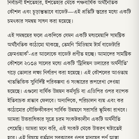
নির্বাচনী ইশতেহার, ইশতেহার থেকে পঞ্চবার্ষিক অর্থনৈতিক
কৌশল এবং চূড়ান্তভাবে বাজেট—এই প্রতিটি স্তরের মধ্যে একটি
চমৎকার সমন্বয় সাধন করা হয়েছে।
এই সমন্বয়ের ফলে একদিকে যেমন একটি মধ্যমেয়াদি সামষ্টিক
অর্থনৈতিক কাঠামো থাকছে, তেমনি ‘মিডিয়াম টার্ম বাজেটারি
ফ্রেমওয়ার্ক’-এর আলোকে বাজেট প্রণীত হচ্ছে। আমাদের সামষ্টিক
কৌশলে ২০৩৪ সালের মধ্যে একটি ‘ট্রিলিয়ন ডলারের অর্থনীতি’
গড়ে তোলার লক্ষ্য নির্ধারণ করা হয়েছে। এই কৌশলের আওতায়
খাতভিত্তিক সুনির্দিষ্ট পরিকল্পনা ও সংস্কারের রূপরেখা দেওয়া
হয়েছে। এগুলো বার্ষিক উন্নয়ন কর্মসূচি বা এডিপির ওপর ব্যাপক
ইতিবাচক প্রভাব ফেলবে। অন্যদিকে, পরিচালন ব্যয় এবং কর
কাঠামোর যৌক্তিকীকরণ সার্বিক উন্নয়নে সরাসরি ভূমিকা রাখবে।
আমরা উত্তরাধিকার সূত্রে চরম সংকটকালীন একটি অর্থনীতি
পেয়েছি। আমরা মনে করি, এই সংকট থেকে উত্তরণ ঘটাতেই
হবে। এই বিষয়ে বর্তমান সরকারের ওপর মানুষের পূর্ণ আস্থা