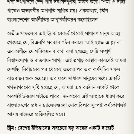
শস্য উৎপাদনে দেশ প্রায় স্বয়ংসম্পূর্ণতা অর্জন করে। শিক্ষা ও স্বাস্থ্য
খাতেও অভাবনীয় অগ্রগতি সাধিত হয়। এককথায়, তিনি
বাংলাদেশের অর্থনীতির আধুনিকীকরণ করেছিলেন।
অতীত সাফল্যের এই ট্র্যাক রেকর্ড থেকেই সাধারণ মানুষ আস্থা
পেয়েছে যে, বিএনপি সরকার গঠন করলে ‘আই হ্যাভ এ প্ল্যান’-
এর অধীনে যে পরিকল্পনার কথা বলা হয়েছে, সেটি সম্পূর্ণ
বিশ্বাসযোগ্য ও বাস্তবায়নযোগ্য। এই প্রগাঢ় আস্থার কারণেই আমরা
দেখছি, নির্বাচনের পর থেকেই একের পর এক কর্মসূচির সফল
বাস্তবায়ন শুরু হয়েছে। এর ফলে সাধারণ মানুষের মধ্যে একটি
গণজাগরণের সৃষ্টি হয়েছে যে, আমরা এই বর্তমান সংকট থেকে
অবশ্যই উত্তরণ ঘটাতে পারব। জনগণের এই আস্থাকে ধারণ করে
বাংলাদেশের প্রধান চ্যালেঞ্জগুলো মোকাবিলার সুস্পষ্ট কর্মকৌশলই
আসন্ন বাজেটে প্রতিফলিত হবে।
স্ট্রিম: দেশের ইতিহাসের সবচেয়ে বড় অঙ্কের একটি বাজেট