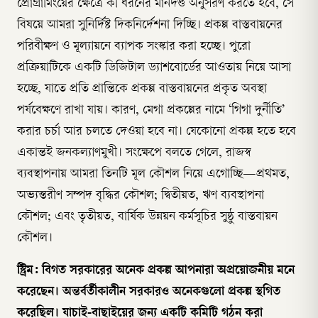
প্রোগ্রামিংয়ের ক্ষেত্রে কী ধরনের মানদণ্ড অনুসরণ করতে হবে, সে
বিষয়ে আমরা সুনির্দিষ্ট দিকনির্দেশনা দিচ্ছি। প্রকল্প বাস্তবায়নের
পরিবীক্ষণ ও মূল্যায়নে ব্যাপক সংস্কার করা হচ্ছে। পুরো
প্রক্রিয়াটিকে একটি ডিজিটাল ড্যাশবোর্ডের আওতায় নিয়ে আসা
হচ্ছে, যাতে প্রতি প্রান্তিকে প্রকল্প বাস্তবায়নের প্রকৃত অবস্থা
পর্যবেক্ষণে রাখা যায়। কারণ, মেগা প্রকল্পের নামে ‘গিগা দুর্নীতি’
করার চর্চা আর চলতে দেওয়া হবে না। যেকোনো প্রকল্প হতে হবে
একান্তই জনকল্যাণমুখী। সংক্ষেপে বলতে গেলে, রাজস্ব
ব্যবস্থাপনায় আমরা তিনটি মূল কৌশল নিয়ে এগোচ্ছি—প্রথমত,
অভ্যন্তরীণ সম্পদ বৃদ্ধির কৌশল; দ্বিতীয়ত, ঋণ ব্যবস্থাপনা
কৌশল; এবং তৃতীয়ত, বার্ষিক উন্নয়ন কর্মসূচির সুষ্ঠু বাস্তবায়ন
কৌশল।
স্ট্রিম: বিগত সরকারের অনেক প্রকল্প আপনারা অপ্রয়োজনীয় মনে
করেছেন। অন্তর্বর্তীকালীন সরকারও অনেকগুলো প্রকল্প স্থগিত
করেছিল। যাচাই-বাছাইয়ের জন্য একটি কমিটি গঠন করা