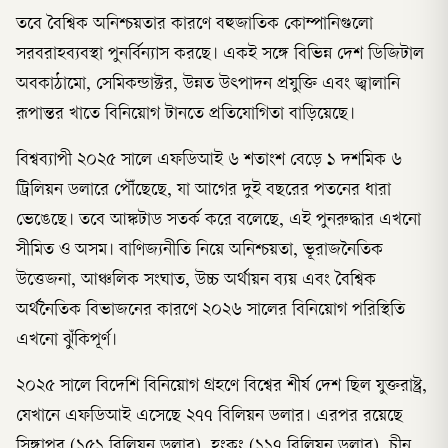
তবে বৈশ্বিক অনিশ্চয়তার কারণে বহুজাতিক কোম্পানিগুলো
সরবরাহব্যবস্থা পুনর্বিন্যাস করছে। একই সঙ্গে বিভিন্ন দেশ ডিজিটাল
অবকাঠামো, সেমিকন্ডাক্টর, উন্নত উৎপাদন প্রযুক্তি এবং জ্বালানি
রূপান্তর খাতে বিনিয়োগ টানতে প্রতিযোগিতা বাড়িয়েছে।
বিশ্বব্যাপী ২০২৫ সালে এফডিআই ৬ শতাংশ বেড়ে ১ দশমিক ৬
ট্রিলিয়ন ডলারে পৌঁছেছে, যা আগের দুই বছরের পতনের ধারা
ভেঙেছে। তবে আঙ্কটাড সতর্ক করে বলেছে, এই পুনরুদ্ধার এখনো
সীমিত ও অসম। বাণিজ্যনীতি নিয়ে অনিশ্চয়তা, ভূরাজনৈতিক
উত্তেজনা, আঞ্চলিক সংঘাত, উচ্চ অর্থায়ন ব্যয় এবং বৈশ্বিক
অর্থনৈতিক বিভাজনের কারণে ২০২৬ সালের বিনিয়োগ পরিস্থিতি
এখনো ঝুঁকিপূর্ণ।
২০২৫ সালে বিদেশি বিনিয়োগ গ্রহণে বিশ্বের শীর্ষ দেশ ছিল যুক্তরাষ্ট্র,
যেখানে এফডিআই এসেছে ২৭৭ বিলিয়ন ডলার। এরপর রয়েছে
সিঙ্গাপুর (১৫১ বিলিয়ন ডলার), হংকং (১১৭ বিলিয়ন ডলার), চীন