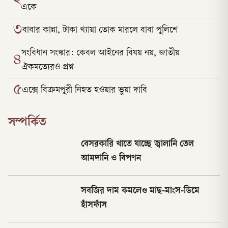
২
একে
৩
বাবার কান্না, টাকা খ্যায়া তোক মারলে বাবা পুলিশে
সংবিধান সংস্কার: কেবল আইনের বিষয় নয়, জাতীয়
৪
ঐকমত্যেরও প্রশ্ন
৫
এক্সে বিক্রমপুরী নিহত হওয়ার ভুয়া দাবি
সম্পর্কিত
বেসরকারি খাতে যাচ্ছে জ্বালানি তেল
আমদানি ও বিপণন
সবজির দাম কমলেও মাছ-মাংস-ডিমে
হাঁসফাঁস