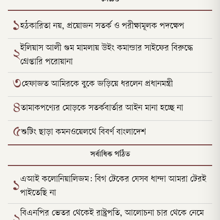
১
হঠকারিতা নয়, প্রয়োজন সতর্ক ও পরীক্ষামূলক পদক্ষেপ
ইলিয়াস আলী গুম মামলায় উইং কমান্ডার সাইফের বিরুদ্ধে
২
গ্রেপ্তারি পরোয়ানা
৩
হেফাজত আমিরকে বুকে জড়িয়ে ধরলেন প্রধানমন্ত্রী
৪
তামাকপণ্যের মোড়কে সতর্কবার্তার আইন মানা হচ্ছে না
৫
শুটিং ছাড়া কমনওয়েলথে বিবর্ণ বাংলাদেশ
সর্বাধিক পঠিত
এআই কলোনিয়ালিজম: বিগ টেকের যেসব ধান্দা আমরা টেরই
১
পাইতেছি না
বিএনপির ভেতর থেকেই রাষ্ট্রপতি, আলোচনা চার থেকে নেমে