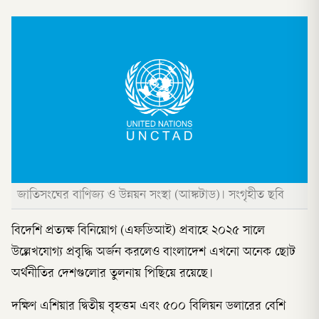
জাতিসংঘের বাণিজ্য ও উন্নয়ন সংস্থা (আঙ্কটাড)। সংগৃহীত ছবি
বিদেশি প্রত্যক্ষ বিনিয়োগ (এফডিআই) প্রবাহে ২০২৫ সালে
উল্লেখযোগ্য প্রবৃদ্ধি অর্জন করলেও বাংলাদেশ এখনো অনেক ছোট
অর্থনীতির দেশগুলোর তুলনায় পিছিয়ে রয়েছে।
দক্ষিণ এশিয়ার দ্বিতীয় বৃহত্তম এবং ৫০০ বিলিয়ন ডলারের বেশি