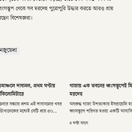
্বংসস্তূপ থেকে সব মরদেহ পুরোপুরি উদ্ধার করতে আরও প্রায়
ছেন বিশেষজ্ঞরা।
েজুয়েলা
িমাঞ্চলে দাবানল, প্রথম ঘণ্টায়
গাজায় এক ভবনের ধ্বংসস্তূপেই 
গকিলোমিটারে
মরদেহ
ক্রবার সন্ধ্যায় প্রথম এই দাবানলের খবর
অবরুদ্ধ গাজা উপত্যকায় ইসরায়েলি হ
্টাখানেকের মধ্যেই সেটি প্রায় ৫০
ধ্বংসস্তূপে পরিণত হওয়া একটি আবা
র এলাকাজুড়ে ছড়িয়ে পড়ে। বর্তমানে
থেকে ১৯টি মরদেহ উদ্ধার করা হয়েছে
৫ ঘণ্টা আগে
্গকিলোমিটার এলাকায় আগুন জ্বলছে।
অধিকাংশই নারী ও শিশু। শনিবার (৮ 