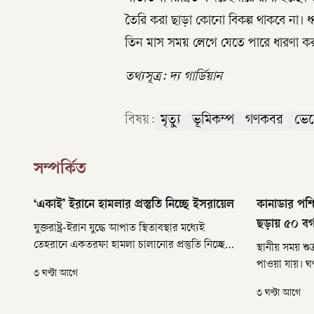
তৈরি করা ছাড়া কোনো বিকল্প থাকবে না। ধ
তিন মাস সময় লেগে যেতে পারে ধারণা কর
তথ্যসূত্র: দ্য গার্ডিয়ান
বিষয়:
মৃত্যু
ভূমিকম্প
গণকবর
ভেন
সম্পর্কিত
‘একাই’ ইরানে হামলার প্রস্তুতি নিচ্ছে ইসরায়েল
কানাডার পশ্চ
ছড়ায় ৫০ বর্
যুক্তরাষ্ট্র-ইরান যুদ্ধে আপাত স্থিতাবস্থার মধ্যেই
তেহরানে একতরফা হামলা চালানোর প্রস্তুতি নিচ্ছে
স্থানীয় সময় শু
ইসরায়েল। দেশটির সংবাদমাধ্যম চ্যানেল ১৩ শনিবার
পাওয়া যায়। ঘণ
৩ ঘণ্টা আগে
জানিয়েছে, যুক্তরাষ্ট্রকে ছাড়াই ইরানে হামলার
বর্গকিলোমিটা
৩ ঘণ্টা আগে
পরিকল্পনা করছে ইসরায়েল।
প্রায় ১০০ বর