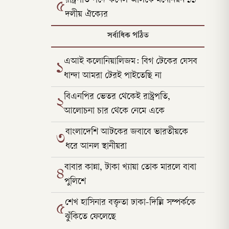
রাষ্ট্রপতি পদে কর্নেল অলিকে মনোনয়ন ১১
৫
দলীয় ঐক্যের
সর্বাধিক পঠিত
এআই কলোনিয়ালিজম: বিগ টেকের যেসব
১
ধান্দা আমরা টেরই পাইতেছি না
বিএনপির ভেতর থেকেই রাষ্ট্রপতি,
২
আলোচনা চার থেকে নেমে একে
বাংলাদেশি আটকের জবাবে ভারতীয়কে
৩
ধরে আনল স্থানীয়রা
বাবার কান্না, টাকা খ্যায়া তোক মারলে বাবা
৪
পুলিশে
শেখ হাসিনার বক্তৃতা ঢাকা-দিল্লি সম্পর্ককে
৫
ঝুঁকিতে ফেলেছে