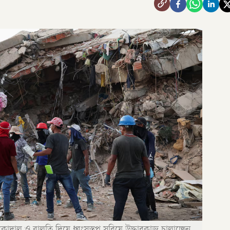
 কোদাল ও বালতি দিয়ে ধ্বংসস্তূপ সরিয়ে উদ্ধারকাজ চালাচ্ছেন