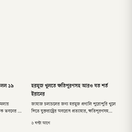
মিলল ১৯
হরমুজ খুলতে ক্ষতিপূরণসহ আরও যত শর্ত
ইরানের
ামলায়
জাহাজ চলাচলের জন্য হরমুজ প্রণালি পুরোপুরি খুলে
সিক ভবনের নিচ
দিতে যুক্তরাষ্ট্রের অবরোধ প্রত্যাহার, ক্ষতিপূরণসহ
। তাদের
একাধিক শর্ত দিয়েছে ইরান। প্রণালিতে জাহাজ
৬ ঘণ্টা আগে
আগস্ট) গাজার
চলাচল নিয়ে ওমানের সঙ্গে সমঝোতা প্রায় চূড়ান্ত