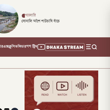
গ্যালারি
সোনালি আঁশে পাটচাষি বাঁচে
নার
এক্সক্লুসিভ
ফিচার
পপ স্ট্রিম