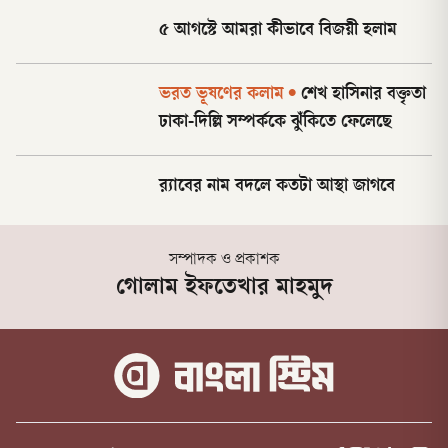
৫ আগস্টে আমরা কীভাবে বিজয়ী হলাম
ভরত ভূষণের কলাম
•
শেখ হাসিনার বক্তৃতা
ঢাকা-দিল্লি সম্পর্ককে ঝুঁকিতে ফেলেছে
র‌্যাবের নাম বদলে কতটা আস্থা জাগবে
সম্পাদক ও প্রকাশক
গোলাম ইফতেখার মাহমুদ