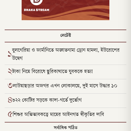
লেটেস্ট
বুলগেরিয়া ও জার্মানিতে অজ্ঞাতনামা ড্রোন হামলা, ইউরোপের
১
উদ্বেগ
২
টাকা নিয়ে বিরোধে ছুরিকাঘাতে যুবককে হত্যা
৩
লাউয়াছড়ার অজগর এখন লোকালয়ে, দুই মাসে উদ্ধার ১০
৪
৮২২ কোটির সড়কে কাদা-গর্তে দুর্ভোগ
৫
শিশুর অভিভাবকত্বে মায়ের আইনগত স্বীকৃতির দাবি
সর্বাধিক পঠিত