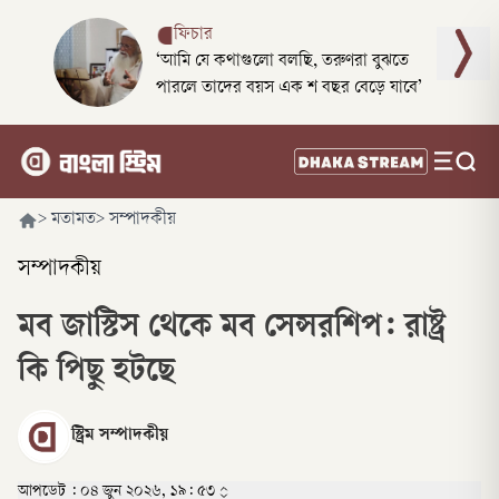
ফিচার
‘আমি যে কথাগুলো বলছি, তরুণরা বুঝতে
পারলে তাদের বয়স এক শ বছর বেড়ে যাবে’
>
মতামত
>
সম্পাদকীয়
সম্পাদকীয়
মব জাস্টিস থেকে মব সেন্সরশিপ: রাষ্ট্র
কি পিছু হটছে
স্ট্রিম সম্পাদকীয়
আপডেট :
০৪ জুন ২০২৬, ১৯: ৫৩