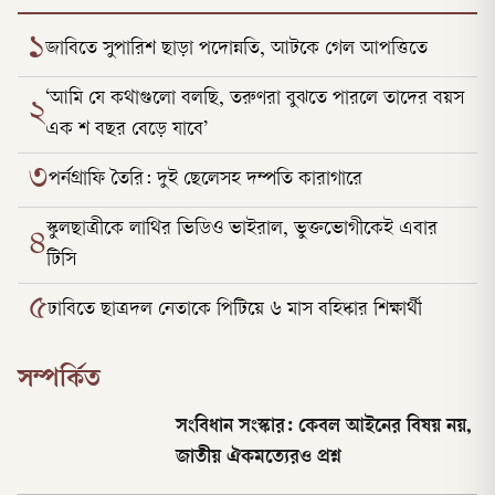
১
জাবিতে সুপারিশ ছাড়া পদোন্নতি, আটকে গেল আপত্তিতে
‘আমি যে কথাগুলো বলছি, তরুণরা বুঝতে পারলে তাদের বয়স
২
এক শ বছর বেড়ে যাবে’
৩
পর্নগ্রাফি তৈরি: দুই ছেলেসহ দম্পতি কারাগারে
স্কুলছাত্রীকে লাথির ভিডিও ভাইরাল, ভুক্তভোগীকেই এবার
৪
টিসি
৫
ঢাবিতে ছাত্রদল নেতাকে পিটিয়ে ৬ মাস বহিষ্কার শিক্ষার্থী
সম্পর্কিত
সংবিধান সংস্কার: কেবল আইনের বিষয় নয়,
জাতীয় ঐকমত্যেরও প্রশ্ন