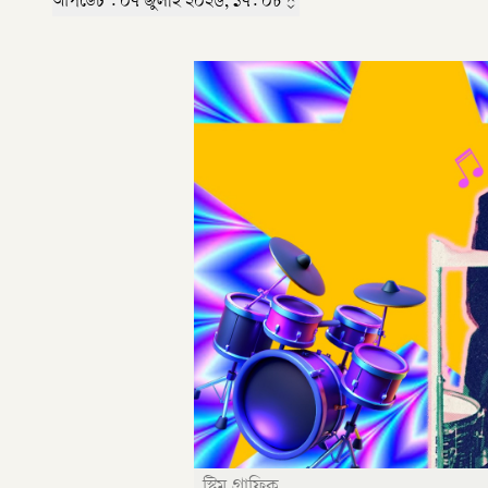
আপডেট :
০৭ জুলাই ২০২৬, ১৭: ০৮
স্ট্রিম গ্রাফিক