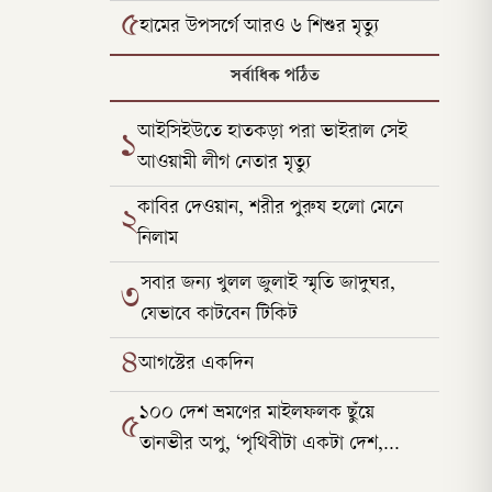
৫
হামের উপসর্গে আরও ৬ শিশুর মৃত্যু
সর্বাধিক পঠিত
আইসিইউতে হাতকড়া পরা ভাইরাল সেই
১
আওয়ামী লীগ নেতার মৃত্যু
কাবির দেওয়ান, শরীর পুরুষ হলো মেনে
২
নিলাম
সবার জন্য খুলল জুলাই স্মৃতি জাদুঘর,
৩
যেভাবে কাটবেন টিকিট
৪
আগস্টের একদিন
১০০ দেশ ভ্রমণের মাইলফলক ছুঁয়ে
৫
তানভীর অপু, ‘পৃথিবীটা একটা দেশ,
সীমারেখা টেনেছে মানুষ’