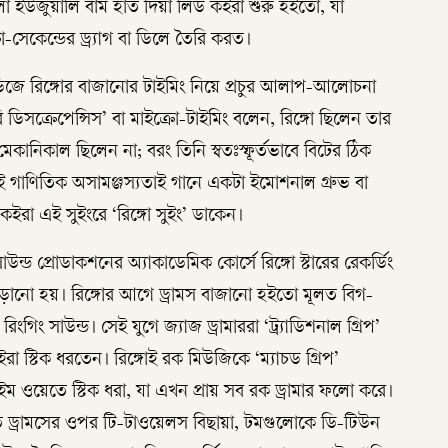
লা ইউজুয়ালি বাম হাত দিয়া লিড কইরা শুরু হইতো, যা
সেকেন্ডের ড্র্যাগ বা ডিলে তৈরি করত।
ে রিঙ্গোর বাজানোর টাইমিং নিয়ে প্রচুর আলাপ-আলোচনা
 ডিসক্রেপেন্সিস’ বা মাইক্রো-টাইমিং বলেন, রিঙ্গো ছিলেন তার
মেকানিকাল ছিলেন না; বরং তিনি স্বতঃস্ফূর্তভাবে বিটের ঠিক
 গাণিতিক অসামঞ্জস্যতাই গানে একটা ইমোশনাল গ্রুভ বা
ইরা এই সুইংরে ‘রিঙ্গো সুইং’ ডাকেন।
উন্ড প্রোডাকশনের অ্যাকাডেমিক কোর্সে রিঙ্গো স্টারের রেকর্ডিং
়ানো হয়। রিঙ্গোর আগে ড্রামস বাজানো হইতো মূলত বিগ-
 রিংগিং সাউন্ড। সেই যুগে জ্যাজ ড্রামাররা ‘ট্র্যাডিশনাল গ্রিপ’
 স্টিক ধরতেন। রিঙ্গোই রক মিউজিকে ‘ম্যাচড গ্রিপ’
 ওয়েতে স্টিক ধরা, যা এখন প্রায় সব রক ড্রামার ফলো করে।
িওতে ড্রামসের ওপর টি-টাওয়েলস বিছায়া, টমগুলোকে ডি-টিউন