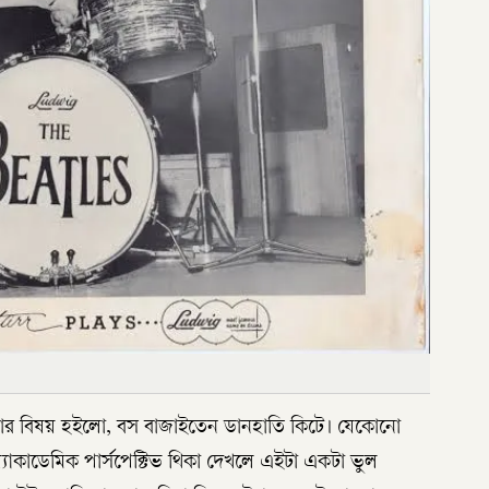
তু মজার বিষয় হইলো, বস বাজাইতেন ডানহাতি কিটে। যেকোনো
াকাডেমিক পার্সপেক্টিভ থিকা দেখলে এইটা একটা ভুল