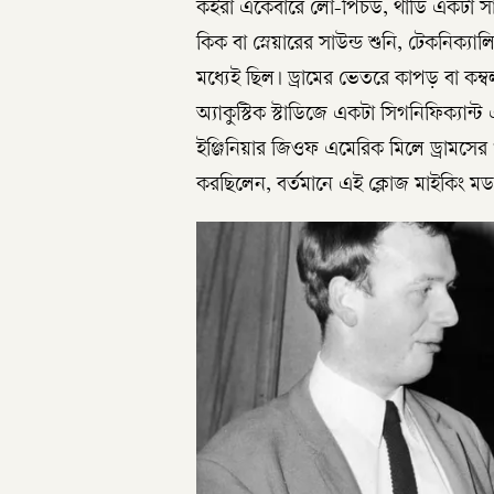
কইরা একেবারে লো-পিচড, থাডি একটা সাউন
কিক বা স্নেয়ারের সাউন্ড শুনি, টেকনিক্যালি
মধ্যেই ছিল। ড্রামের ভেতরে কাপড় বা কম্
অ্যাকুস্টিক স্টাডিজে একটা সিগনিফিক্যান
ইঞ্জিনিয়ার জিওফ এমেরিক মিলে ড্রামসের খ
করছিলেন, বর্তমানে এই ক্লোজ মাইকিং মডার্ন ড্