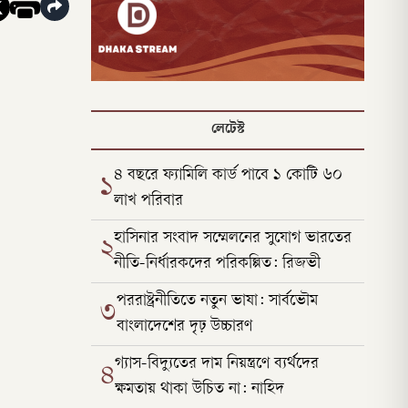
লেটেস্ট
৪ বছরে ফ্যামিলি কার্ড পাবে ১ কোটি ৬০
১
লাখ পরিবার
হাসিনার সংবাদ সম্মেলনের সুযোগ ভারতের
২
নীতি-নির্ধারকদের পরিকল্পিত: রিজভী
পররাষ্ট্রনীতিতে নতুন ভাষা: সার্বভৌম
৩
বাংলাদেশের দৃঢ় উচ্চারণ
গ্যাস-বিদ্যুতের দাম নিয়ন্ত্রণে ব্যর্থদের
৪
ক্ষমতায় থাকা উচিত না: নাহিদ