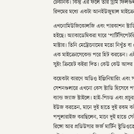
টেকনিক। কিন্তু এর ফলে তার ড্রাম ফিলগু
রিদমের মধ্যে একটা আনইউজুয়াল মাইক্রো-
এথনোমিউজিকোলজি এবং পারকাশন স্টাডিজ
হইছে। অ্যাকাডেমিকরা যারে ‘পার্টিসিপেটরি
মাস্টার। তিনি মেট্রোনোমের মতো নিখুঁত বা 
এক মাইক্রোসেকেন্ড পরে হিট করতেন। এই
সুইং ক্রিয়েট কইরা দিত। কেউ কেউ আদর ক
কয়েকটা কারণে অডিও ইঞ্জিনিয়ারিং এবং সা
সেশনগুলারে এখনো কেস স্টাডি হিসেবে পড
ব্যান্ড জ্যাজ স্টাইলে। হাই-পিচড এবং প্রচুর
ইউজ করতেন, মানে দুই হাতে দুই রকম কইরা
পপুলারাইজ করছিলেন, মানে দুই হাতে সেইম
রিঙ্গো আর প্রডিউসার জর্জ মার্টিন স্টুড