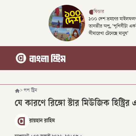
ফিচার
১০০ দেশ ভ্রমণের মাইলফলক
তানভীর অপু, ‘পৃথিবীটা এক
সীমারেখা টেনেছে মানুষ’
>
পপ স্ট্রিম
যে কারণে রিঙ্গো স্টার মিউজিক হিস্ট্রির
রায়হান রাহিম